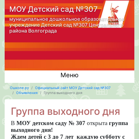
МОУ Детский сад №307
муниципальное дошкольное образовательное
учреждение Детский сад №307 Центрального
района Волгограда
Меню
Ошколе.ру
Официальный сайт МОУ Детский сад №307
Объявления
Группа выходного дня
Группа выходного дня
В
МОУ детском саду № 307
открыта
группа
выходного дня!
Ждем детей с 3 до 7 лет
каждую субботу
с